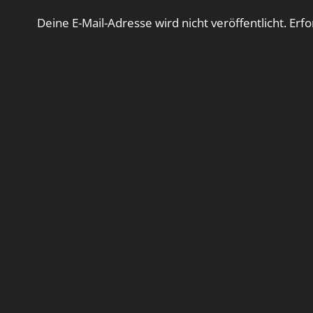
Deine E-Mail-Adresse wird nicht veröffentlicht.
Erfo
Kommentar
*
Name
*
E-Mail-Adresse
*
Website