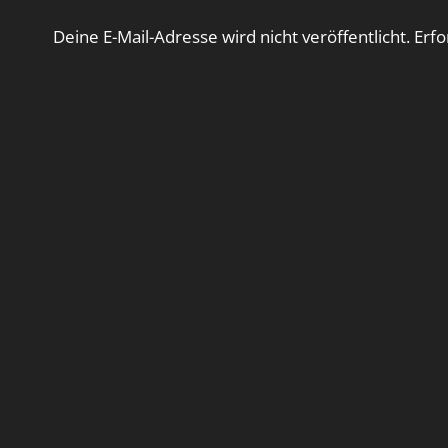
Deine E-Mail-Adresse wird nicht veröffentlicht.
Erfo
Kommentar
*
Name
*
E-Mail-Adresse
*
Website