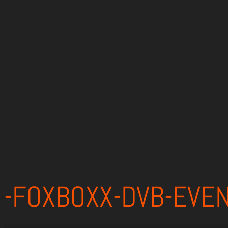
-FOXBOXX-DVB-EVEN