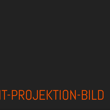
T-PROJEKTION-BILD