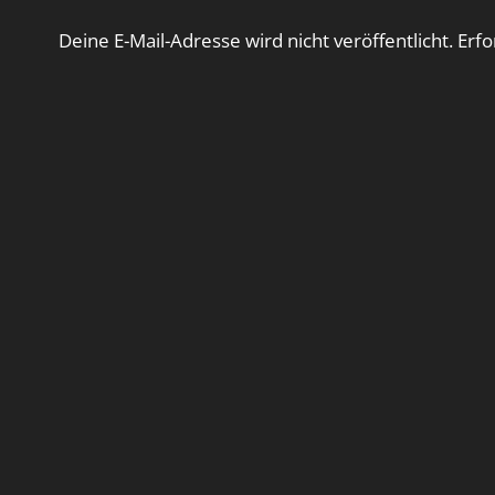
Deine E-Mail-Adresse wird nicht veröffentlicht.
Erfo
Kommentar
*
Name
*
E-Mail-Adresse
*
Website