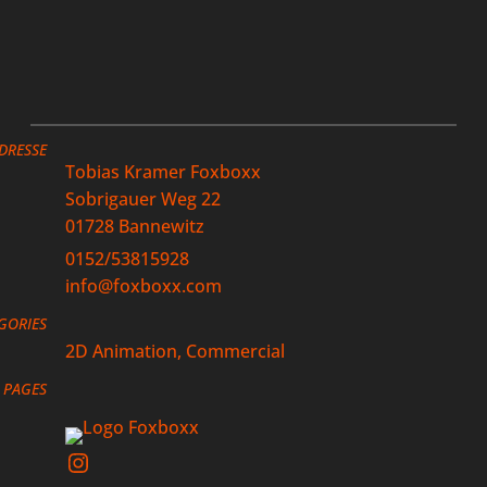
DRESSE
Tobias Kramer Foxboxx
Sobrigauer Weg 22
01728 Bannewitz
0152/53815928
info@foxboxx.com
GORIES
2D Animation
, 
Commercial
PAGES
Instagram