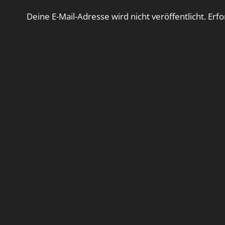
Deine E-Mail-Adresse wird nicht veröffentlicht.
Erfo
Kommentar
*
Name
*
E-Mail-Adresse
*
Website