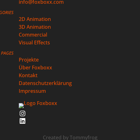
info@foxboxx.com
GORIES
2D Animation
3D Animation
Commercial
Visual Effects
PAGES
Projekte
Über Foxboxx
Kontakt
Datenschutzerklärung
Impressum
Instagram
LinkedIn
Created by
Tommyfrog