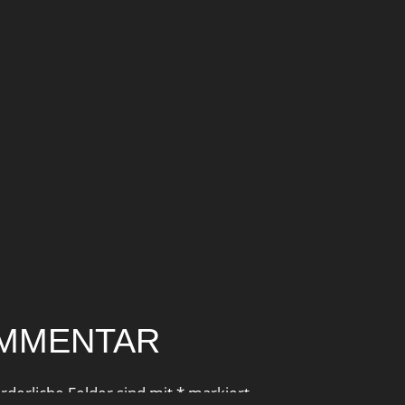
OMMENTAR
orderliche Felder sind mit
*
markiert